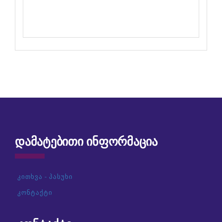
ᲓᲐᲛᲐᲢᲔᲑᲘᲗᲘ ᲘᲜᲤᲝᲠᲛᲐᲪᲘᲐ
კითხვა - პასუხი
კონტაქტი