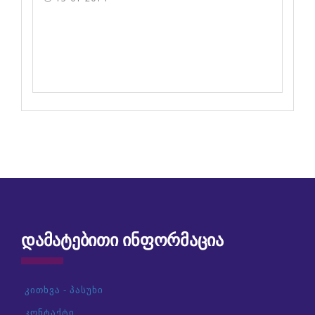
ᲓᲐᲛᲐᲢᲔᲑᲘᲗᲘ ᲘᲜᲤᲝᲠᲛᲐᲪᲘᲐ
კითხვა - პასუხი
კონტაქტი