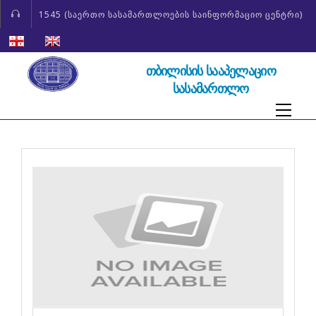
1545 (საერთო სასამართლოების საინფორმაციო ცენტრი)
ᲗᲑᲘᲚᲘᲡᲘᲡ ᲡᲐᲐᲞᲔᲚᲐᲪᲘᲝ
ᲡᲐᲡᲐᲛᲐᲠᲗᲚᲝ