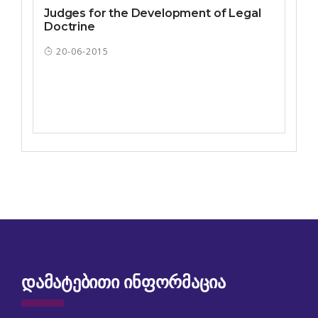
Judges for the Development of Legal
Doctrine
20-06-2015
ᲓᲐᲛᲐᲢᲔᲑᲘᲗᲘ ᲘᲜᲤᲝᲠᲛᲐᲪᲘᲐ