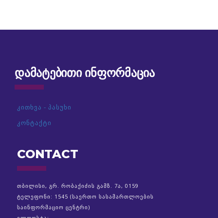
ᲓᲐᲛᲐᲢᲔᲑᲘᲗᲘ ᲘᲜᲤᲝᲠᲛᲐᲪᲘᲐ
კითხვა - პასუხი
კონტაქტი
CONTACT
თბილისი, გრ. რობაქიძის გამზ. 7ა, 0159
ტელეფონი: 1545 (საერთო სასამართლოების
საინფორმაციო ცენტრი)
ელფოსტა: .