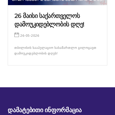
26 ᲛᲐᲘᲡᲘ ᲡᲐᲥᲐᲠᲗᲕᲔᲚᲝᲡ
ᲓᲐᲛᲝᲣᲙᲘᲓᲔᲑᲚᲝᲑᲘᲡ ᲓᲦᲔ!
26-05-2026
თბილისის სააპელაციო სასამართლო გილოცავთ
დამოუკიდებლობის დღეს!
ᲓᲐᲛᲐᲢᲔᲑᲘᲗᲘ ᲘᲜᲤᲝᲠᲛᲐᲪᲘᲐ