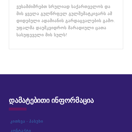
ვუსამძიმრებთ სრულიად საქართველოს და
მის ყველა გულწრფელ გულშემატკივარს ამ
დიდებული ადამიანის გარდაცვალების გამო.
უფალმა დაუმკვიდროს მარადიული ცათა
სასუფეველი მის სულს!
ᲓᲐᲛᲐᲢᲔᲑᲘᲗᲘ ᲘᲜᲤᲝᲠᲛᲐᲪᲘᲐ
კითხვა - პასუხი
კონტაქტი